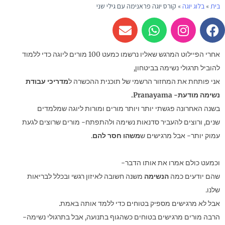
בית
»
בלוג יוגה
»
קורס יוגה פראנימה עם גילי שני
E
W
I
F
n
h
n
a
v
a
s
c
אחרי הפיילוט המרגש שאליו נרשמו כמעט 100 מורים ליוגה כדי ללמוד
e
t
t
e
להוביל תרגולי נשימה בביטחון,
l
s
a
b
אני פותחת את המחזור הרשמי של תוכנית ההכשרה ל
מדריכי עבודת
o
a
g
o
p
p
r
o
נשימה מודעת- Pranayama.
e
p
a
k
בשנה האחרונה פגשתי יותר ויותר מורים ומורות ליוגה שמלמדים
m
שנים, ורוצים להעביר סדנאות נשימה ולהתפתח- מורים שרוצים לגעת
עמוק יותר- אבל מרגישים ש
משהו חסר להם
.
וכמעט כולם אמרו את אותו הדבר-
שהם יודעים כמה
הנשימה
משנה חשובה לאיזון רגשי ובכלל לבריאות
שלנו.
אבל לא מרגישים מספיק בטוחים כדי ללמד אותה באמת.
הרבה מורים מרגישים בטוחים כשהגוף בתנועה, אבל בתרגולי נשימה-