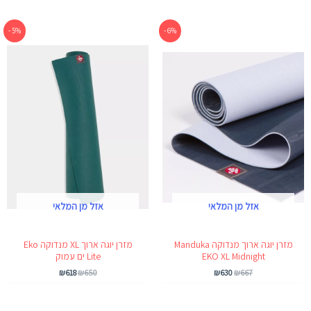
המחיר
המחיר
המחיר
המחיר
5% -
6% -
המקורי
הנוכחי
המקורי
הנוכחי
היה:
הוא:
היה:
הוא:
₪618.
₪650.
₪630.
₪667.
אזל מן המלאי
אזל מן המלאי
מזרן יוגה ארוך מנדוקה Manduka
מזרן יוגה ארוך XL מנדוקה Eko
EKO XL Midnight
Lite ים עמוק
₪
618
₪
650
₪
630
₪
667