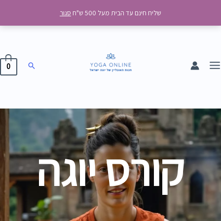
ילוג
MAI
שליח חינם עד הבית מעל 500 ש"ח
סגור
תוכן
MEN
חיפוש
0
קורס יוגה