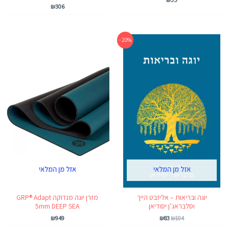
₪
306
המחיר
המחיר
20% -
המקורי
הנוכחי
היה:
הוא:
₪83.
₪104.
אזל מן המלאי
אזל מן המלאי
יוגה ובריאות – אליזבט הייך
מזרן יוגה מנדוקה GRP® Adapt
וסלבראג’ן יסודיאן
5mm DEEP SEA
₪
949
₪
83
₪
104