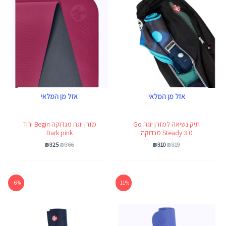
אזל מן המלאי
אזל מן המלאי
תיק נשיאה למזרן יוגה Go
מזרן יוגה מנדוקה Begin ורוד
Steady 3.0 מנדוקה
Dark pink
₪
325
₪
366
₪
310
₪
319
המחיר
המחיר
המחיר
המחיר
6% -
11% -
המקורי
הנוכחי
המקורי
הנוכחי
היה:
הוא:
היה:
הוא:
₪829.
₪882.
₪325.
₪366.