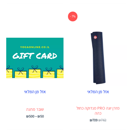
המחיר
המחיר
טווח
7% -
המקורי
הנוכחי
מחירים:
היה:
הוא:
₪762.
₪709.
עד
אזל מן המלאי
אזל מן המלאי
מזרן יוגה PRO מנדוקה כחול
שובר מתנה
כהה
₪
500
–
₪
50
₪
709
₪
762