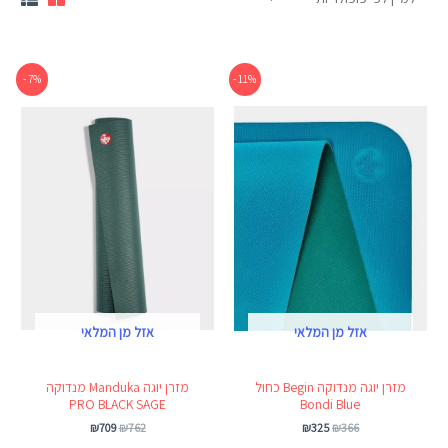
המחיר
המחיר
המחיר
המחיר
7% -
11% -
המקורי
הנוכחי
המקורי
הנוכחי
היה:
הוא:
היה:
הוא:
₪709.
₪762.
₪325.
₪366.
אזל מן המלאי
אזל מן המלאי
מזרן יוגה מנדוקה Begin כחול
מזרן יוגה Manduka מנדוקה
PRO BLACK SAGE
Bondi Blue
₪
709
₪
762
₪
325
₪
366