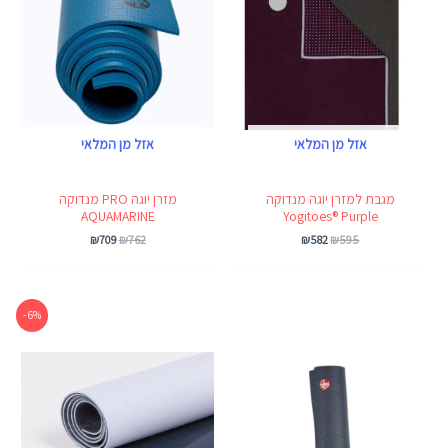
אזל מן המלאי
אזל מן המלאי
מגבת למזרן יוגה מנדוקה
מזרן יוגה PRO מנדוקה
AQUAMARINE
Yogitoes® Purple
₪
709
₪
762
₪
582
₪
595
המחיר
המחיר
6% -
המקורי
הנוכחי
היה:
הוא:
₪630.
₪667.