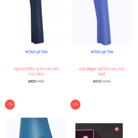
אזל מן המלאי
אזל מן המלאי
מזרן יוגה מנדוקה Begin צבע
מזרן יוגה ארוך PRO מנדוקה
Surf
כחול כהה
₪
829
₪
882
₪
325
₪
366
המחיר
המחיר
המחיר
המחיר
7% -
2% -
המקורי
הנוכחי
המקורי
הנוכחי
היה:
הוא:
היה:
הוא:
₪709.
₪762.
₪582.
₪595.