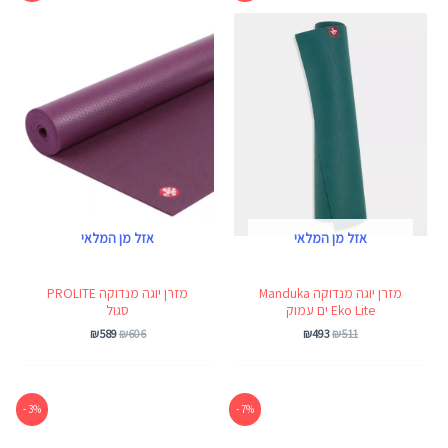
היה:
הוא:
היה:
הוא:
₪589.
₪606.
₪493.
₪511.
אזל מן המלאי
אזל מן המלאי
מזרן יוגה מנדוקה Manduka
מזרן יוגה מנדוקה PROLITE
Eko Lite ים עמוק
סגול
₪
589
₪
606
₪
493
₪
511
המחיר
המחיר
המחיר
המחיר
3% -
7% -
המקורי
הנוכחי
המקורי
הנוכחי
היה:
הוא:
היה:
הוא: