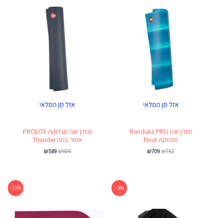
₪589.
₪606.
₪709.
₪762.
אזל מן המלאי
אזל מן המלאי
מזרן יוגה Manduka PRO
מזרן יוגה מנדוקה PROLITE
מנדוקה Float
אפור כהה Thunder
₪
589
₪
606
₪
709
₪
762
המחיר
המחיר
המחיר
המחיר
11% -
3% -
המקורי
הנוכחי
המקורי
הנוכחי
היה:
הוא:
היה:
הוא:
₪325.
₪366.
₪310.
₪319.